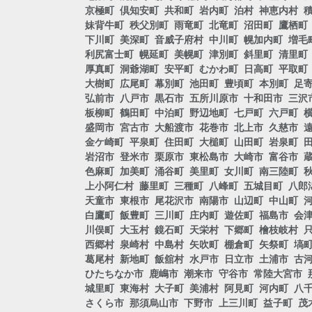
京極町
倶知安町
共和町
岩内町
泊村
神恵内村
妹背牛町
秩父別町
雨竜町
北竜町
沼田町
鷹栖町
下川町
美深町
音威子府村
中川町
幌加内町
増毛
利尻富士町
幌延町
美幌町
津別町
斜里町
清里町
厚真町
洞爺湖町
安平町
むかわ町
日高町
平取町
大樹町
広尾町
幕別町
池田町
豊頃町
本別町
足
弘前市
八戸市
黒石市
五所川原市
十和田市
三沢
板柳町
鶴田町
中泊町
野辺地町
七戸町
六戸町
盛岡市
宮古市
大船渡市
花巻市
北上市
久慈市
金ケ崎町
平泉町
住田町
大槌町
山田町
岩泉町
岩沼市
登米市
栗原市
東松島市
大崎市
富谷市
色麻町
加美町
涌谷町
美里町
女川町
南三陸町
上小阿仁村
藤里町
三種町
八峰町
五城目町
八郎
天童市
東根市
尾花沢市
南陽市
山辺町
中山町
白鷹町
飯豊町
三川町
庄内町
遊佐町
福島市
会
川俣町
大玉村
鏡石町
天栄村
下郷町
檜枝岐村
西郷村
泉崎村
中島村
矢吹町
棚倉町
矢祭町
塙
葛尾村
新地町
飯舘村
水戸市
日立市
土浦市
古
ひたちなか市
鹿嶋市
潮来市
守谷市
常陸大宮市
城里町
東海村
大子町
美浦村
阿見町
河内町
八
さくら市
那須烏山市
下野市
上三川町
益子町
茂