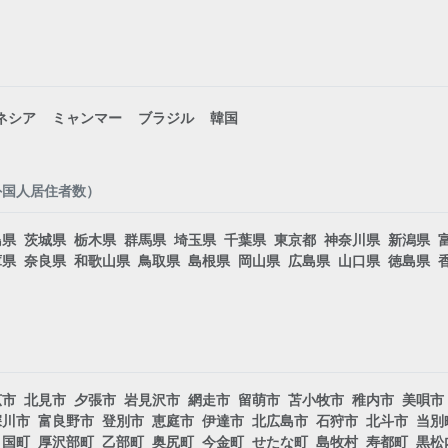
ネシア
ミャンマー
ブラジル
韓国
外国人居住者数）
島県
茨城県
栃木県
群馬県
埼玉県
千葉県
東京都
神奈川県
新潟県
庫県
奈良県
和歌山県
鳥取県
島根県
岡山県
広島県
山口県
徳島県
広市
北見市
夕張市
岩見沢市
網走市
留萌市
苫小牧市
稚内市
美唄市
深川市
富良野市
登別市
恵庭市
伊達市
北広島市
石狩市
北斗市
当別
ノ国町
厚沢部町
乙部町
奥尻町
今金町
せたな町
島牧村
寿都町
黒松