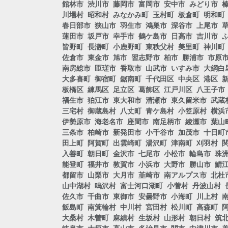
館林市
渋川市
藤岡市
富岡市
安中市
みどり市
川場村
昭和村
みなかみ町
玉村町
板倉町
明和町
春日部市
狭山市
羽生市
鴻巣市
深谷市
上尾市
蓮田市
坂戸市
幸手市
鶴ケ島市
日高市
吉川市
皆野町
長瀞町
小鹿野町
東秩父村
美里町
神川町
佐倉市
東金市
旭市
習志野市
柏市
勝浦市
市原
南房総市
匝瑳市
香取市
山武市
いすみ市
大網白
大多喜町
御宿町
鋸南町
千代田区
中央区
港区
板橋区
練馬区
足立区
葛飾区
江戸川区
八王子市
福生市
狛江市
東大和市
清瀬市
東久留米市
武蔵
三宅村
御蔵島村
八丈町
青ケ島村
小笠原村
横浜
伊勢原市
海老名市
座間市
南足柄市
綾瀬市
葉山
三条市
柏崎市
新発田市
小千谷市
加茂市
十日町
田上町
阿賀町
出雲崎町
湯沢町
津南町
刈羽村
入善町
朝日町
金沢市
七尾市
小松市
輪島市
珠
能登町
福井市
敦賀市
小浜市
大野市
勝山市
鯖
都留市
山梨市
大月市
韮崎市
南アルプス市
北杜
山中湖村
鳴沢村
富士河口湖町
小菅村
丹波山村
佐久市
千曲市
東御市
安曇野市
小海町
川上村
飯島町
南箕輪村
中川村
宮田村
松川町
高森町
大桑村
木曽町
麻績村
生坂村
山形村
朝日村
筑