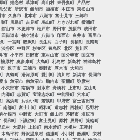
原町
嬬恋村
草津町
高山村
東吾妻町
片品村
秩父市
所沢市
飯能市
加須市
本庄市
東松山市
川市
久喜市
北本市
八潮市
富士見市
三郷市
川町
川島町
吉見町
鳩山町
ときがわ町
横瀬町
館山市
木更津市
松戸市
野田市
茂原市
成田市
四街道市
袖ケ浦市
八街市
印西市
白井市
富里市
光町
一宮町
睦沢町
長生村
白子町
長柄町
長南町
渋谷区
中野区
杉並区
豊島区
北区
荒川区
井市
小平市
日野市
東村山市
国分寺市
国立市
檜原村
奥多摩町
大島町
利島村
新島村
神津島村
崎市
逗子市
三浦市
秦野市
厚木市
大和市
町
真鶴町
湯河原町
愛川町
清川村
新潟市
長岡市
渡市
魚沼市
南魚沼市
胎内市
聖籠町
弥彦村
小矢部市
南砺市
射水市
舟橋村
上市町
立山町
内灘町
志賀町
宝達志水町
中能登町
穴水町
町
高浜町
おおい町
若狭町
甲府市
富士吉田市
町
南部町
富士川町
昭和町
道志村
西桂町
忍野村
駒ケ根市
中野市
大町市
飯山市
茅野市
塩尻市
村
長和町
下諏訪町
富士見町
原村
辰野町
箕輪町
豊丘村
大鹿村
上松町
南木曽町
木祖村
王滝村
木島平村
野沢温泉村
信濃町
小川村
飯綱町
栄村