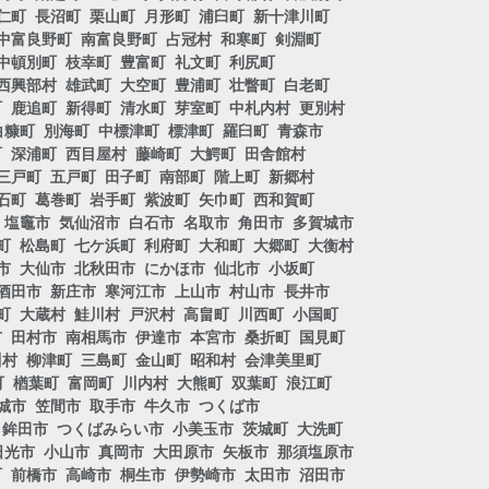
仁町
長沼町
栗山町
月形町
浦臼町
新十津川町
中富良野町
南富良野町
占冠村
和寒町
剣淵町
中頓別町
枝幸町
豊富町
礼文町
利尻町
西興部村
雄武町
大空町
豊浦町
壮瞥町
白老町
町
鹿追町
新得町
清水町
芽室町
中札内村
更別村
白糠町
別海町
中標津町
標津町
羅臼町
青森市
町
深浦町
西目屋村
藤崎町
大鰐町
田舎館村
三戸町
五戸町
田子町
南部町
階上町
新郷村
石町
葛巻町
岩手町
紫波町
矢巾町
西和賀町
塩竈市
気仙沼市
白石市
名取市
角田市
多賀城市
町
松島町
七ケ浜町
利府町
大和町
大郷町
大衡村
市
大仙市
北秋田市
にかほ市
仙北市
小坂町
酒田市
新庄市
寒河江市
上山市
村山市
長井市
町
大蔵村
鮭川村
戸沢村
高畠町
川西町
小国町
市
田村市
南相馬市
伊達市
本宮市
桑折町
国見町
川村
柳津町
三島町
金山町
昭和村
会津美里町
町
楢葉町
富岡町
川内村
大熊町
双葉町
浪江町
城市
笠間市
取手市
牛久市
つくば市
鉾田市
つくばみらい市
小美玉市
茨城町
大洗町
日光市
小山市
真岡市
大田原市
矢板市
那須塩原市
町
前橋市
高崎市
桐生市
伊勢崎市
太田市
沼田市