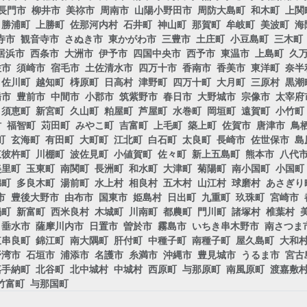
長門市
柳井市
美祢市
周南市
山陽小野田市
周防大島町
和木町
上関
勝浦町
上勝町
佐那河内村
石井町
神山町
那賀町
牟岐町
美波町
海
寺市
観音寺市
さぬき市
東かがわ市
三豊市
土庄町
小豆島町
三木町
居浜市
西条市
大洲市
伊予市
四国中央市
西予市
東温市
上島町
久
佐市
須崎市
宿毛市
土佐清水市
四万十市
香南市
香美市
東洋町
奈半
佐川町
越知町
梼原町
日高村
津野町
四万十町
大月町
三原村
黒潮
橋市
豊前市
中間市
小郡市
筑紫野市
春日市
大野城市
宗像市
太宰府
須恵町
新宮町
久山町
粕屋町
芦屋町
水巻町
岡垣町
遠賀町
小竹町
村
福智町
苅田町
みやこ町
吉富町
上毛町
築上町
佐賀市
唐津市
鳥
町
玄海町
有田町
大町町
江北町
白石町
太良町
長崎市
佐世保市
島
東彼杵町
川棚町
波佐見町
小値賀町
佐々町
新上五島町
熊本市
八代
美里町
玉東町
南関町
長洲町
和水町
大津町
菊陽町
南小国町
小国町
錦町
多良木町
湯前町
水上村
相良村
五木村
山江村
球磨村
あさぎり
市
豊後大野市
由布市
国東市
姫島村
日出町
九重町
玖珠町
宮崎市
鍋町
新富町
西米良村
木城町
川南町
都農町
門川町
諸塚村
椎葉村
垂水市
薩摩川内市
日置市
曽於市
霧島市
いちき串木野市
南さつま
東串良町
錦江町
南大隅町
肝付町
中種子町
南種子町
屋久島町
大和
野湾市
石垣市
浦添市
名護市
糸満市
沖縄市
豊見城市
うるま市
宮古
嘉手納町
北谷町
北中城村
中城村
西原町
与那原町
南風原町
渡嘉敷
竹富町
与那国町