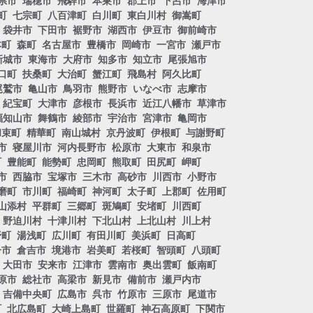
県市
瑞穂市
飛騨市
本巣市
郡上市
下呂市
海津市
町
七宗町
八百津町
白川町
東白川村
御嵩町
袋井市
下田市
裾野市
湖西市
伊豆市
御前崎市
本町
森町
名古屋市
豊橋市
岡崎市
一宮市
瀬戸市
新城市
東海市
大府市
知多市
知立市
尾張旭市
口町
扶桑町
大治町
蟹江町
飛島村
阿久比町
尾鷲市
亀山市
鳥羽市
熊野市
いなべ市
志摩市
紀宝町
大津市
彦根市
長浜市
近江八幡市
草津市
福知山市
舞鶴市
綾部市
宇治市
宮津市
亀岡市
和束町
精華町
南山城村
京丹波町
伊根町
与謝野町
市
寝屋川市
河内長野市
松原市
大東市
和泉市
町
豊能町
能勢町
忠岡町
熊取町
田尻町
岬町
市
西脇市
宝塚市
三木市
高砂市
川西市
小野市
磨町
市川町
福崎町
神河町
太子町
上郡町
佐用町
山添村
平群町
三郷町
斑鳩町
安堵町
川西町
野迫川村
十津川村
下北山村
上北山村
川上村
野町
湯浅町
広川町
有田川町
美浜町
日高町
子市
倉吉市
境港市
岩美町
若桜町
智頭町
八頭町
大田市
安来市
江津市
雲南市
奥出雲町
飯南町
原市
総社市
高梁市
新見市
備前市
瀬戸内市
吉備中央町
広島市
呉市
竹原市
三原市
尾道市
町
北広島町
大崎上島町
世羅町
神石高原町
下関市