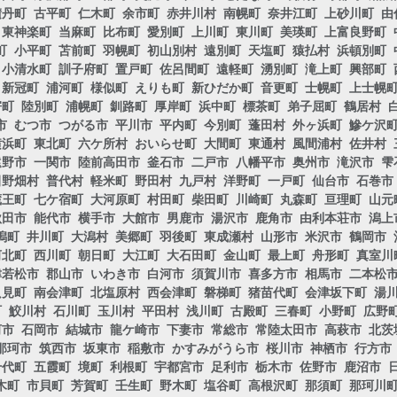
積丹町
古平町
仁木町
余市町
赤井川村
南幌町
奈井江町
上砂川町
由
東神楽町
当麻町
比布町
愛別町
上川町
東川町
美瑛町
上富良野町
町
小平町
苫前町
羽幌町
初山別村
遠別町
天塩町
猿払村
浜頓別町
小清水町
訓子府町
置戸町
佐呂間町
遠軽町
湧別町
滝上町
興部町
新冠町
浦河町
様似町
えりも町
新ひだか町
音更町
士幌町
上士幌
寄町
陸別町
浦幌町
釧路町
厚岸町
浜中町
標茶町
弟子屈町
鶴居村
市
むつ市
つがる市
平川市
平内町
今別町
蓬田村
外ヶ浜町
鰺ケ沢
横浜町
東北町
六ケ所村
おいらせ町
大間町
東通村
風間浦村
佐井村
遠野市
一関市
陸前高田市
釜石市
二戸市
八幡平市
奥州市
滝沢市
雫
田野畑村
普代村
軽米町
野田村
九戸村
洋野町
一戸町
仙台市
石巻市
蔵王町
七ケ宿町
大河原町
村田町
柴田町
川崎町
丸森町
亘理町
山元
秋田市
能代市
横手市
大館市
男鹿市
湯沢市
鹿角市
由利本荘市
潟上
潟町
井川町
大潟村
美郷町
羽後町
東成瀬村
山形市
米沢市
鶴岡市
河北町
西川町
朝日町
大江町
大石田町
金山町
最上町
舟形町
真室川
津若松市
郡山市
いわき市
白河市
須賀川市
喜多方市
相馬市
二本松
只見町
南会津町
北塩原村
西会津町
磐梯町
猪苗代町
会津坂下町
湯
町
鮫川村
石川町
玉川村
平田村
浅川町
古殿町
三春町
小野町
広野
河市
石岡市
結城市
龍ケ崎市
下妻市
常総市
常陸太田市
高萩市
北茨
那珂市
筑西市
坂東市
稲敷市
かすみがうら市
桜川市
神栖市
行方市
千代町
五霞町
境町
利根町
宇都宮市
足利市
栃木市
佐野市
鹿沼市
木町
市貝町
芳賀町
壬生町
野木町
塩谷町
高根沢町
那須町
那珂川