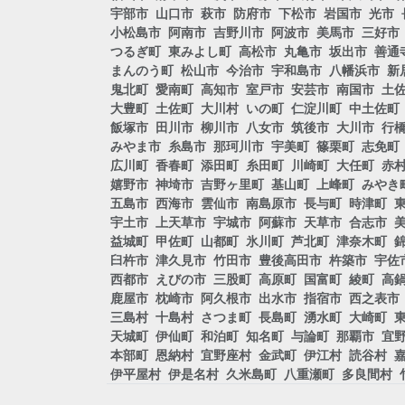
宇部市
山口市
萩市
防府市
下松市
岩国市
光市
小松島市
阿南市
吉野川市
阿波市
美馬市
三好市
つるぎ町
東みよし町
高松市
丸亀市
坂出市
善通
まんのう町
松山市
今治市
宇和島市
八幡浜市
新
鬼北町
愛南町
高知市
室戸市
安芸市
南国市
土
大豊町
土佐町
大川村
いの町
仁淀川町
中土佐町
飯塚市
田川市
柳川市
八女市
筑後市
大川市
行
みやま市
糸島市
那珂川市
宇美町
篠栗町
志免町
広川町
香春町
添田町
糸田町
川崎町
大任町
赤
嬉野市
神埼市
吉野ヶ里町
基山町
上峰町
みやき
五島市
西海市
雲仙市
南島原市
長与町
時津町
宇土市
上天草市
宇城市
阿蘇市
天草市
合志市
益城町
甲佐町
山都町
氷川町
芦北町
津奈木町
臼杵市
津久見市
竹田市
豊後高田市
杵築市
宇佐
西都市
えびの市
三股町
高原町
国富町
綾町
高
鹿屋市
枕崎市
阿久根市
出水市
指宿市
西之表市
三島村
十島村
さつま町
長島町
湧水町
大崎町
天城町
伊仙町
和泊町
知名町
与論町
那覇市
宜
本部町
恩納村
宜野座村
金武町
伊江村
読谷村
伊平屋村
伊是名村
久米島町
八重瀬町
多良間村