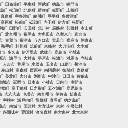
町
田布施町
平生町
阿武町
徳島市
鳴門市
陽町
松茂町
北島町
藍住町
板野町
上板町
直島町
宇多津町
綾川町
琴平町
多度津町
万高原町
松前町
砥部町
内子町
伊方町
松野町
利町
田野町
安田町
北川村
馬路村
芸西村
本山町
町
北九州市
福岡市
大牟田市
久留米市
直方市
市
古賀市
福津市
うきは市
宮若市
嘉麻市
朝倉市
鞍手町
桂川町
筑前町
東峰村
大刀洗町
大木町
栖市
多久市
伊万里市
武雄市
鹿島市
小城市
原市
諫早市
大村市
平戸市
松浦市
対馬市
壱岐市
市
人吉市
荒尾市
水俣市
玉名市
山鹿市
菊池市
産山村
高森町
西原村
南阿蘇村
御船町
嘉島町
町
苓北町
大分市
別府市
中津市
日田市
佐伯市
都城市
延岡市
日南市
小林市
日向市
串間市
美郷町
高千穂町
日之影町
五ケ瀬町
鹿児島市
市
志布志市
奄美市
南九州市
伊佐市
姶良市
村
宇検村
瀬戸内町
龍郷町
喜界町
徳之島町
島市
南城市
国頭村
大宜味村
東村
今帰仁村
村
座間味村
粟国村
渡名喜村
南大東村
北大東村