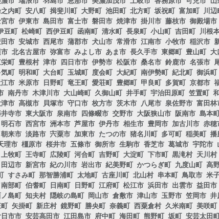
美濃市
瑞浪市
羽島市
恵那市
美濃加茂市
土岐市
各務原市
可児市
山
輪之内町
安八町
揖斐川町
大野町
池田町
北方町
坂祝町
富加町
川辺
士宮市
伊東市
島田市
富士市
磐田市
焼津市
掛川市
藤枝市
御殿場市
伊豆町
松崎町
西伊豆町
函南町
清水町
長泉町
小山町
吉田町
川根
豊田市
安城市
西尾市
蒲郡市
犬山市
常滑市
江南市
小牧市
稲沢市
須市
北名古屋市
弥富市
みよし市
あま市
長久手市
東郷町
豊山町
大
東栄町
豊根村
津市
四日市市
伊勢市
松阪市
桑名市
鈴鹿市
名張市
多気町
明和町
大台町
玉城町
度会町
大紀町
南伊勢町
紀北町
御浜町
近江市
米原市
日野町
竜王町
愛荘町
豊郷町
甲良町
多賀町
京都市
市
南丹市
木津川市
大山崎町
久御山町
井手町
宇治田原町
笠置町
大津市
高槻市
貝塚市
守口市
枚方市
茨木市
八尾市
泉佐野市
富田林
藤井寺市
東大阪市
泉南市
四條畷市
交野市
大阪狭山市
阪南市
島本
明石市
西宮市
洲本市
芦屋市
伊丹市
相生市
豊岡市
加古川市
赤穂
朝来市
淡路市
宍粟市
加東市
たつの市
猪名川町
多可町
稲美町
播
天理市
橿原市
桜井市
五條市
御所市
生駒市
香芝市
葛城市
宇陀市
上牧町
王寺町
広陵町
河合町
吉野町
大淀町
下市町
黒滝村
天川村
田辺市
新宮市
紀の川市
岩出市
紀美野町
かつらぎ町
九度山町
高
町
すさみ町
那智勝浦町
太地町
古座川町
北山村
串本町
鳥取市
米
南部町
伯耆町
日南町
日野町
江府町
松江市
浜田市
出雲市
益田市
西ノ島町
知夫村
隠岐の島町
岡山市
倉敷市
津山市
玉野市
笠岡市
井
庄町
矢掛町
新庄村
鏡野町
勝央町
奈義町
西粟倉村
久米南町
美咲町
廿日市市
安芸高田市
江田島市
府中町
海田町
熊野町
坂町
安芸太田