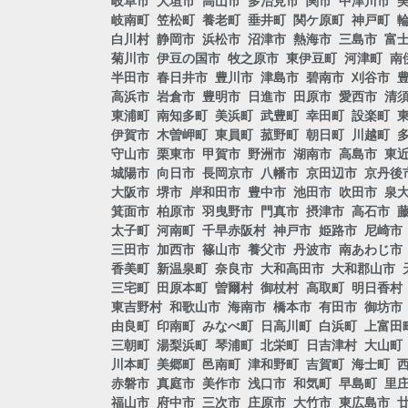
岐阜市
大垣市
高山市
多治見市
関市
中津川市
岐南町
笠松町
養老町
垂井町
関ケ原町
神戸町
白川村
静岡市
浜松市
沼津市
熱海市
三島市
富
菊川市
伊豆の国市
牧之原市
東伊豆町
河津町
南
半田市
春日井市
豊川市
津島市
碧南市
刈谷市
高浜市
岩倉市
豊明市
日進市
田原市
愛西市
清
東浦町
南知多町
美浜町
武豊町
幸田町
設楽町
伊賀市
木曽岬町
東員町
菰野町
朝日町
川越町
守山市
栗東市
甲賀市
野洲市
湖南市
高島市
東
城陽市
向日市
長岡京市
八幡市
京田辺市
京丹後
大阪市
堺市
岸和田市
豊中市
池田市
吹田市
泉
箕面市
柏原市
羽曳野市
門真市
摂津市
高石市
太子町
河南町
千早赤阪村
神戸市
姫路市
尼崎市
三田市
加西市
篠山市
養父市
丹波市
南あわじ市
香美町
新温泉町
奈良市
大和高田市
大和郡山市
三宅町
田原本町
曽爾村
御杖村
高取町
明日香村
東吉野村
和歌山市
海南市
橋本市
有田市
御坊市
由良町
印南町
みなべ町
日高川町
白浜町
上富田
三朝町
湯梨浜町
琴浦町
北栄町
日吉津村
大山町
川本町
美郷町
邑南町
津和野町
吉賀町
海士町
赤磐市
真庭市
美作市
浅口市
和気町
早島町
里
福山市
府中市
三次市
庄原市
大竹市
東広島市