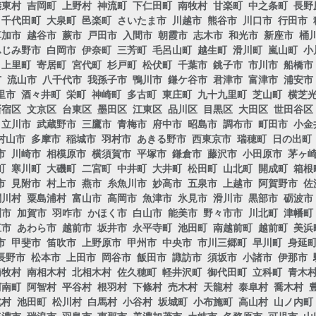
榛東村
吉岡町
上野村
神流町
下仁田町
南牧村
甘楽町
中之条町
長野
千代田町
大泉町
邑楽町
さいたま市
川越市
熊谷市
川口市
行田市
草加市
越谷市
蕨市
戸田市
入間市
朝霞市
志木市
和光市
新座市
桶
ふじみ野市
白岡市
伊奈町
三芳町
毛呂山町
越生町
滑川町
嵐山町
小
上里町
寄居町
宮代町
杉戸町
松伏町
千葉市
銚子市
市川市
船橋市
市
流山市
八千代市
我孫子市
鴨川市
鎌ケ谷市
君津市
富津市
浦安市
里市
酒々井町
栄町
神崎町
多古町
東庄町
九十九里町
芝山町
横芝
新宿区
文京区
台東区
墨田区
江東区
品川区
目黒区
大田区
世田谷区
立川市
武蔵野市
三鷹市
青梅市
府中市
昭島市
調布市
町田市
小金
村山市
多摩市
稲城市
羽村市
あきる野市
西東京市
瑞穂町
日の出町
市
川崎市
相模原市
横須賀市
平塚市
鎌倉市
藤沢市
小田原市
茅ヶ
町
寒川町
大磯町
二宮町
中井町
大井町
松田町
山北町
開成町
箱根
市
見附市
村上市
燕市
糸魚川市
妙高市
五泉市
上越市
阿賀野市
佐
関川村
粟島浦村
富山市
高岡市
魚津市
氷見市
滑川市
黒部市
砺波市
洲市
加賀市
羽咋市
かほく市
白山市
能美市
野々市市
川北町
津幡町
江市
あわら市
越前市
坂井市
永平寺町
池田町
南越前町
越前町
美浜
市
甲斐市
笛吹市
上野原市
甲州市
中央市
市川三郷町
早川町
身延
長野市
松本市
上田市
岡谷市
飯田市
諏訪市
須坂市
小諸市
伊那市
南牧村
南相木村
北相木村
佐久穂町
軽井沢町
御代田町
立科町
青木
阿南町
阿智村
平谷村
根羽村
下條村
売木村
天龍村
泰阜村
喬木村
北村
池田町
松川村
白馬村
小谷村
坂城町
小布施町
高山村
山ノ内町