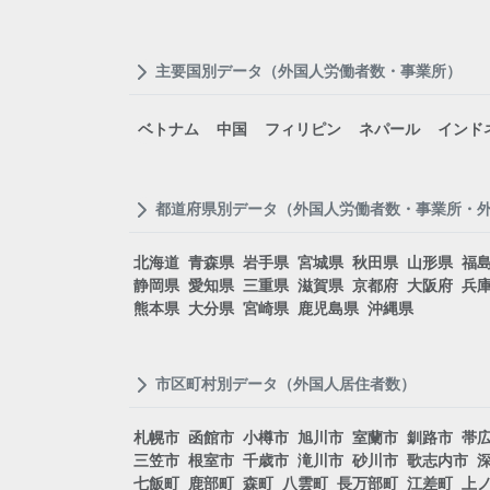
主要国別データ（外国人労働者数・事業所）
ベトナム
中国
フィリピン
ネパール
インド
都道府県別データ（外国人労働者数・事業所・
北海道
青森県
岩手県
宮城県
秋田県
山形県
福
静岡県
愛知県
三重県
滋賀県
京都府
大阪府
兵
熊本県
大分県
宮崎県
鹿児島県
沖縄県
市区町村別データ（外国人居住者数）
札幌市
函館市
小樽市
旭川市
室蘭市
釧路市
帯
三笠市
根室市
千歳市
滝川市
砂川市
歌志内市
七飯町
鹿部町
森町
八雲町
長万部町
江差町
上