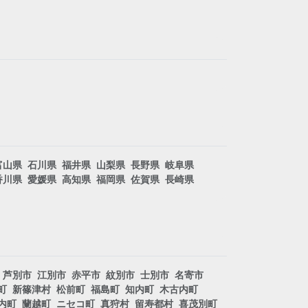
富山県
石川県
福井県
山梨県
長野県
岐阜県
香川県
愛媛県
高知県
福岡県
佐賀県
長崎県
芦別市
江別市
赤平市
紋別市
士別市
名寄市
町
新篠津村
松前町
福島町
知内町
木古内町
内町
蘭越町
ニセコ町
真狩村
留寿都村
喜茂別町