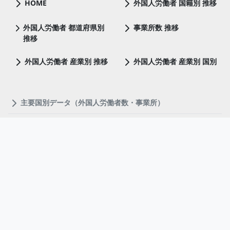
HOME
外国人労働者 国籍別 推移
外国人労働者 都道府県別
事業所数 推移
推移
外国人労働者 産業別 推移
外国人労働者 産業別 国別
主要国別データ（外国人労働者数・事業所）
ベトナム
中国
フィリピン
ネパール
インドネシア
ミャンマー
ブラジル
韓国
都道府県別データ（外国人労働者数・事業所・外国人居住者
数）
北海道
青森県
岩手県
宮城県
秋田県
山形県
福島県
茨城県
栃木県
群馬県
埼玉県
千葉県
東京都
神奈川県
新潟県
富山県