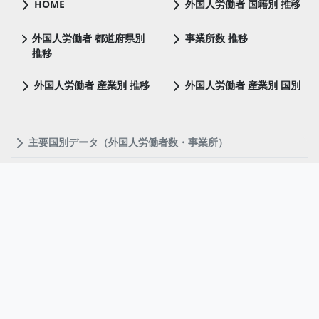
HOME
外国人労働者 国籍別 推移
外国人労働者 都道府県別
事業所数 推移
推移
外国人労働者 産業別 推移
外国人労働者 産業別 国別
主要国別データ（外国人労働者数・事業所）
ベトナム
中国
フィリピン
ネパール
インドネシア
ミャンマー
ブラジル
韓国
都道府県別データ（外国人労働者数・事業所・外国人居住者
数）
北海道
青森県
岩手県
宮城県
秋田県
山形県
福島県
茨城県
栃木県
群馬県
埼玉県
千葉県
東京都
神奈川県
新潟県
富山県